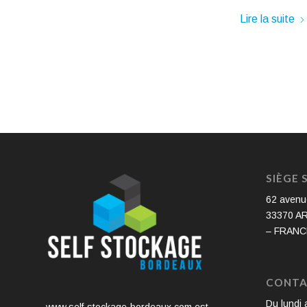
Lire la suite
SIÈGE 
62 avenu
33370 A
– FRANC
CONT
Du lundi 
www.self-stockage-bordeaux.com est